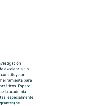
nvestigación
e excelencia sin
o constituye un
a herramienta para
cráticos. Espero
que la academia
stas, especialmente
grantes) se