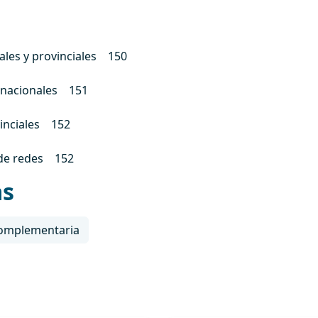
ales y provinciales 150
rnacionales 151
vinciales 152
 de redes 152
as
omplementaria