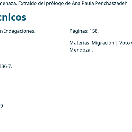
menaza. Extraído del prólogo de Ana Paula Penchaszadeh
cnicos
ón Indagaciones
.
Páginas:
158
.
Materias:
Migración | Voto 
Mendoza
.
436-7
.
 9