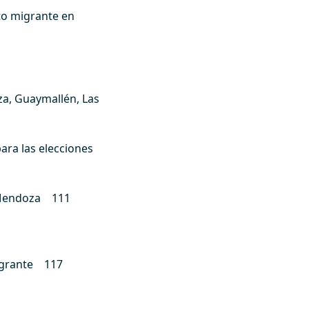
voto migrante en
za, Guaymallén, Las
ara las elecciones
en Mendoza 111
migrante 117