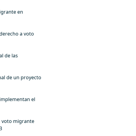
igrante en
l derecho a voto
l de las
nal de un proyecto
e implementan el
a voto migrante
3