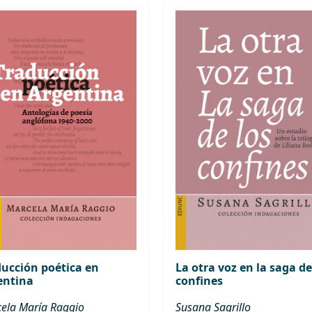
ducción poética en
La otra voz en la saga de
entina
confines
ela María Raggio
Susana Sagrillo