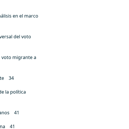
álisis en el marco
ersal del voto
l voto migrante a
ante 34
 la política
umanos 41
tina 41